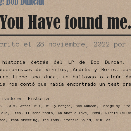
g:
Bob Duncan
You Have found me.
scrito el
28 noviembre, 2022
por
 historia detrás del LP de Bob Duncan. 
leccionistas de vinilos, Andrés y Boris, co
guno tiene una duda, un hallazgo o algún d
ia nos contó que había encontrado un test pr
hivado en:
Historia
s:
,
,
,
,
70's
Arroz Cruz
Billy Morgan
Bob Duncan
Change my life
,
,
,
,
,
icio
Lima
LP sono radio
Oh what a love
Perú
Richie Zello
,
,
,
,
ada
Test pressing
The mads
Traffic Sound
vinilos