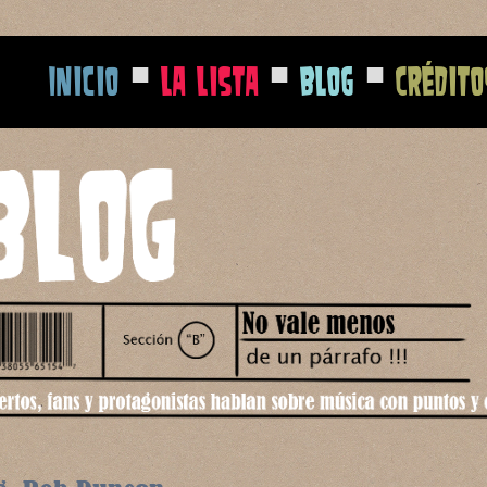
■
■
■
Inicio
La Lista
Blog
Crédito